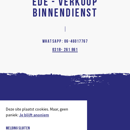
EDE - VERKOOP
BINNENDIENST
WHATSAPP: 06-46017767
0318- 261 861
LINKEDIN
Deze site plaatst cookies. Maar, geen
paniek:
Je blijft anoniem
2026 © De Beer Verf
COOKIES- EN PRIVACYVERKLARING
MELDING SLUITEN