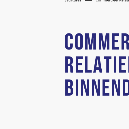
Vacatures
Commercieel Relat
COMMER
RELATI
BINNEN