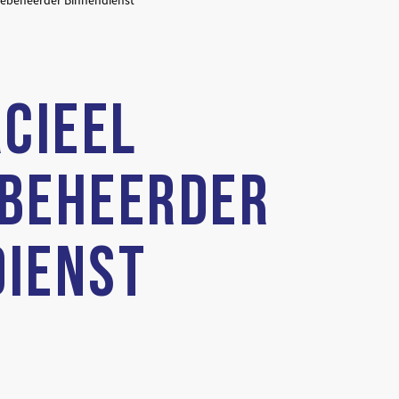
iebeheerder Binnendienst
CIEEL
EBEHEERDER
DIENST