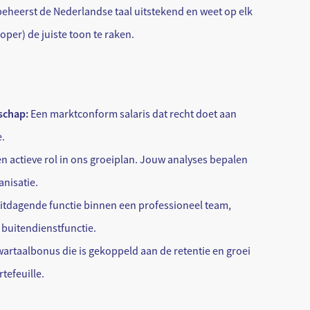
eheerst de Nederlandse taal uitstekend en weet op elk
koper) de juiste toon te raken.
schap:
Een marktconform salaris dat recht doet aan
e.
n actieve rol in ons groeiplan. Jouw analyses bepalen
nisatie.
itdagende functie binnen een professioneel team,
 buitendienstfunctie.
artaalbonus die is gekoppeld aan de retentie en groei
tefeuille.